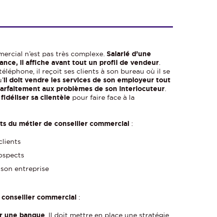
mercial n’est pas très complexe.
Salarié d’une
ce, il affiche avant tout un profil de vendeur
.
éléphone, il reçoit ses clients à son bureau où il se
u’
il doit vendre les services de son employeur tout
parfaitement aux problèmes de son interlocuteur
.
fidéliser sa clientèle
pour faire face à la
cts du métier de conseiller commercial
:
clients
ospects
 son entreprise
 conseiller commercial
:
ur une banque
. Il doit mettre en place une stratégie