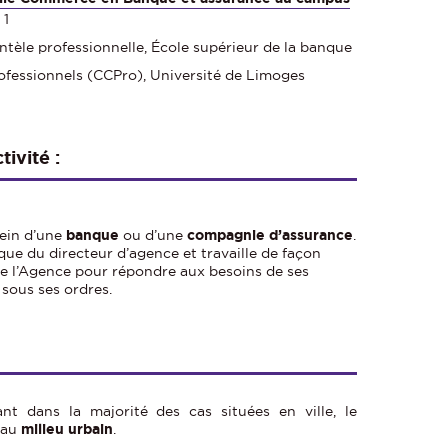
 1
entèle professionnelle, École supérieur de la banque
rofessionnels (CCPro), Université de Limoges
tivité
:
sein d’une
banque
ou d’une
compagnie d’assurance
.
ique du directeur d’agence et travaille de façon
de l’Agence pour répondre aux besoins de ses
 sous ses ordres.
nt dans la majorité des cas situées en ville, le
 au
milieu urbain
.