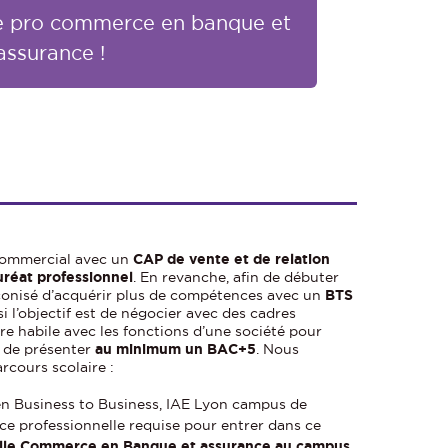
ce pro commerce en banque et
assurance !
r commercial avec un
CAP de vente et de relation
uréat professionnel
. En revanche, afin de débuter
réconisé d’acquérir plus de compétences avec un
BTS
i l’objectif est de négocier avec des cadres
tre habile avec les fonctions d’une société pour
e de présenter
au minimum un BAC+5
. Nous
rcours scolaire :
en Business to Business, IAE Lyon campus de
e professionnelle requise pour entrer dans ce
elle Commerce en Banque et assurance au campus