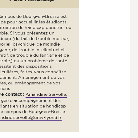
Campus de Bourg-en-Bresse est
pé pour accueillir les étudiants
situation de handicap ponctuel ou
ble. Si vous présentez un
icap (du fait de trouble moteur,
oriel, psychique, de maladie
gane, de trouble intellectuel et
itif, de trouble du langage et de
arole,) ou un problème de santé
ssitant des dispositions
iculières, faites-vous connaître
idement. Aménagement de vos
des, ou aménagement de vos
mens .
re contact :
Amandine Servolle,
rgée d'accompagnement des
diants en situation de handicap
 le campus de Bourg-en-Bresse.
ndine.servolle@univ-lyon3.fr