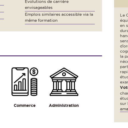
Évolutions de carrière
envisageables
Emplois similaires accessible via la
Le 
même formation
équi
en 
dura
hand
sens
d’or
cogn
la p
néce
part
rap
étu
exa
Vot
cha
étu
sur
Commerce
Administration
ama