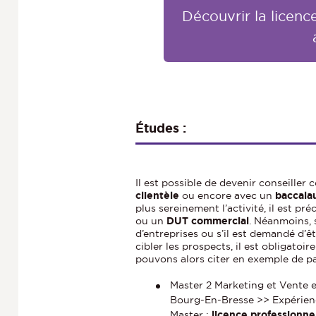
Découvrir la licen
Études :
Il est possible de devenir conseille
clientèle
ou encore avec un
baccala
plus sereinement l’activité, il est p
ou un
DUT commercial
. Néanmoins, s
d’entreprises ou s’il est demandé d’ê
cibler les prospects, il est obligatoir
pouvons alors citer en exemple de pa
Master 2 Marketing et Vente 
Bourg-En-Bresse
>> Expérienc
Master :
licence professionn