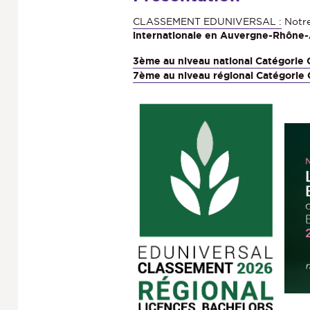
e
CLASSEMENT EDUNIVERSAL :
Notre
c
internationale en Auvergne-Rhône-
t
3ème au niveau national Catégorie 
7ème au niveau régional Catégorie 
i
o
n
s
d
e
l
a
f
i
c