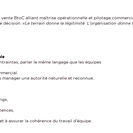
vente BtoC alliant maîtrise opérationnelle et pilotage commerci
e décision.
«Le terrain donne la légitimité. L’organisation donne 
ble
ntraintes, parler le même langage que les équipes
mmercial.
u manager une autorité naturelle et reconnue.
ngs,
tences,
 et à assurer la cohérence du travail d’équipe.