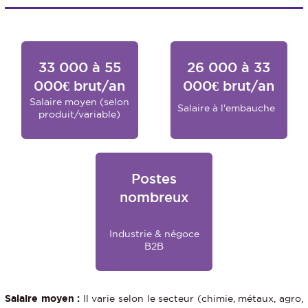
33 000 à 55
26 000 à 33
000€ brut/an
000€ brut/an
Salaire moyen (selon
Salaire à l'embauche
produit/variable)
Postes
nombreux
Industrie & négoce
B2B
Salaire moyen :
Il varie selon le secteur (chimie, métaux, agro,