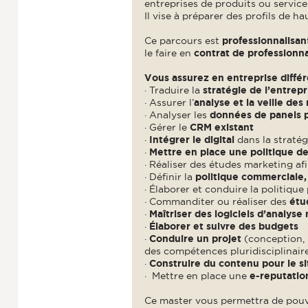
entreprises de produits ou service
Il vise à préparer des profils de 
Ce parcours est
professionnalisan
le faire en
contrat de professionna
Vous assurez en entreprise différ
· Traduire la
stratégie de l’entrep
· Assurer l’
analyse et la veille de
· Analyser les
données de panels po
· Gérer le
CRM existant
·
Intégrer le digital
dans la stratég
·
Mettre en place une politique 
· Réaliser des études marketing af
· Définir la
politique commerciale
· Élaborer et conduire la politiqu
· Commanditer ou réaliser des
étu
·
Maîtriser des logiciels d’analyse
·
Élaborer et suivre des budgets
·
Conduire un projet
(conception, 
des compétences pluridisciplinair
·
Construire du contenu pour le s
· Mettre en place une
e-reputatio
Ce master vous permettra de pouv