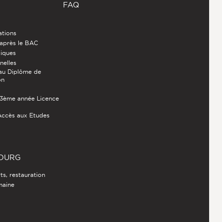
FAQ
ations
 après le BAC
diques
nelles
au Diplôme de
on
- 3ème année Licence
Accès aux Etudes
BOURG
s, restauration
umaine