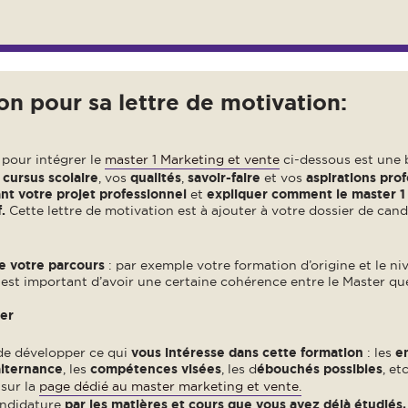
on pour sa lettre de motivation:
 pour intégrer le
master 1 Marketing et vente
ci-dessous est une b
 cursus scolaire
, vos
qualités
,
savoir-faire
et vos
aspirations prof
nt votre projet professionnel
et
expliquer comment le master 1
f.
Cette lettre de motivation est à ajouter à votre dossier de cand
e votre parcours
: par exemple votre formation d’origine et le n
l est important d’avoir une certaine cohérence entre le Master qu
ter
 de développer ce qui
vous intéresse dans cette formation
: les
e
alternance
, les
compétences visées
, les d
ébouchés possibles
, et
 sur la
page dédié au master marketing et vente.
andidature
par les matières et cours
que vous avez déjà étudiés,