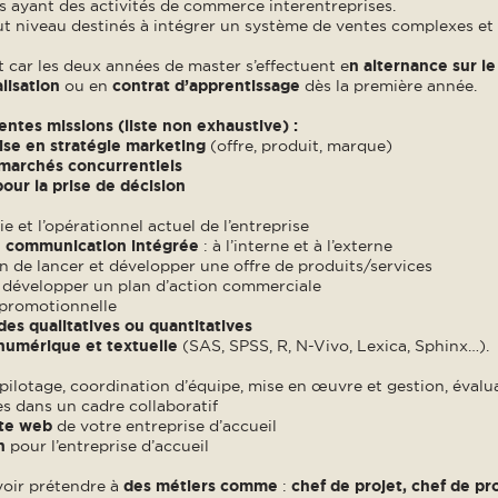
s ayant des activités de commerce interentreprises.
haut niveau destinés à intégrer un système de ventes complexes et 
t car les deux années de master s’effectuent e
n alternance sur 
lisation
ou en
contrat d’apprentissage
dès la première année.
entes missions (liste non exhaustive) :
rise en stratégie marketing
(offre, produit, marque)
s marchés concurrentiels
ur la prise de décision
ie et l’opérationnel actuel de l’entreprise
de communication intégrée
: à l’interne et à l’externe
in de lancer et développer une offre de produits/services
,
développer un plan d’action commerciale
e promotionnelle
des qualitatives ou quantitatives
 numérique et textuelle
(SAS, SPSS, R, N-Vivo, Lexica, Sphinx…).
pilotage, coordination d’équipe, mise en œuvre et gestion, évalu
es dans un cadre collaboratif
ite web
de votre entreprise d’accueil
n
pour l’entreprise d’accueil
oir prétendre à
des métiers comme
:
chef de projet, chef de p