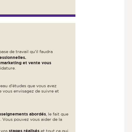
ase de travail qu'il faudra
essionnelles.
 marketing et vente vous
idature.
iveau d’études que vous avez
e vous envisagez de suivre et
nseignements abordés
, le fait que
c. Vous pouvez vous aider de la
vos
stages réalisés
et tout ce qui