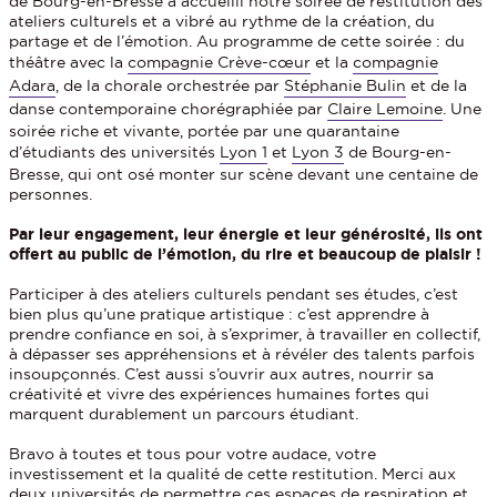
de Bourg-en-Bresse a accueilli notre soirée de restitution des
ateliers culturels et a vibré au rythme de la création, du
partage et de l’émotion. Au programme de cette soirée : du
théâtre avec la
compagnie Crève-cœur
et la
compagnie
Adara
, de la chorale orchestrée par
Stéphanie Bulin
et de la
danse contemporaine chorégraphiée par
Claire Lemoine
. Une
soirée riche et vivante, portée par une quarantaine
d’étudiants des universités
Lyon 1
et
Lyon 3
de Bourg-en-
Bresse, qui ont osé monter sur scène devant une centaine de
personnes.
Par leur engagement, leur énergie et leur générosité, ils ont
offert au public de l’émotion, du rire et beaucoup de plaisir !
Participer à des ateliers culturels pendant ses études, c’est
bien plus qu’une pratique artistique : c’est apprendre à
prendre confiance en soi, à s’exprimer, à travailler en collectif,
à dépasser ses appréhensions et à révéler des talents parfois
insoupçonnés. C’est aussi s’ouvrir aux autres, nourrir sa
créativité et vivre des expériences humaines fortes qui
marquent durablement un parcours étudiant.
Bravo à toutes et tous pour votre audace, votre
investissement et la qualité de cette restitution. Merci aux
deux universités de permettre ces espaces de respiration et