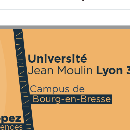
Université
Lyon 
Jean Moulin 
Campus de 
Bourg-en-Bresse
ppez
tences