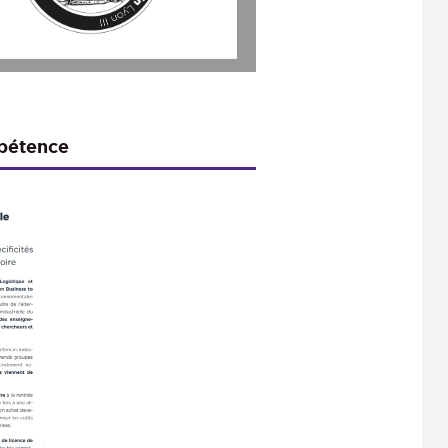
1
compétence