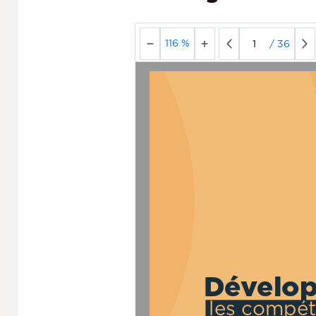
116 %
/
36
Dévelo
les compé