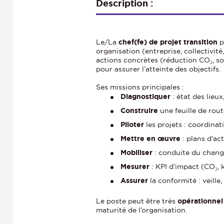
Description :
Le/La
chef(fe) de projet transition
p
organisation (entreprise, collectivité
actions concrètes (réduction CO₂, sob
pour assurer l’atteinte des objectifs.
Ses missions principales :
Diagnostiquer
: état des lieu
Construire
une feuille de rout
Piloter
les projets : coordinati
Mettre en œuvre
: plans d’ac
Mobiliser
: conduite du chang
Mesurer
: KPI d’impact (CO₂,
Assurer
la conformité : veille
Le poste peut être très
opérationnel
maturité de l’organisation.