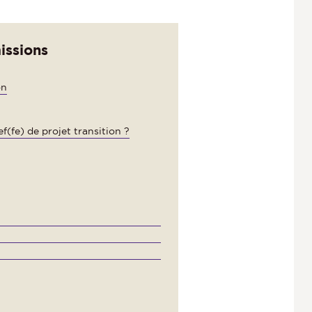
issions
on
(fe) de projet transition ?