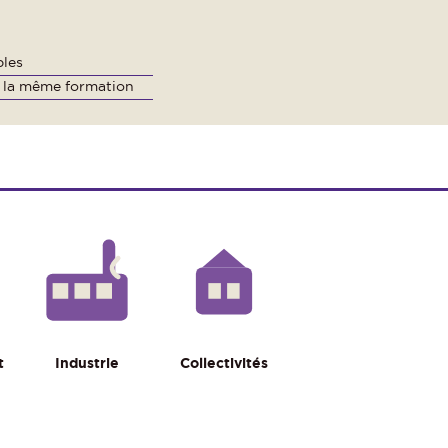
bles
ia la même formation
t
Industrie
Collectivités