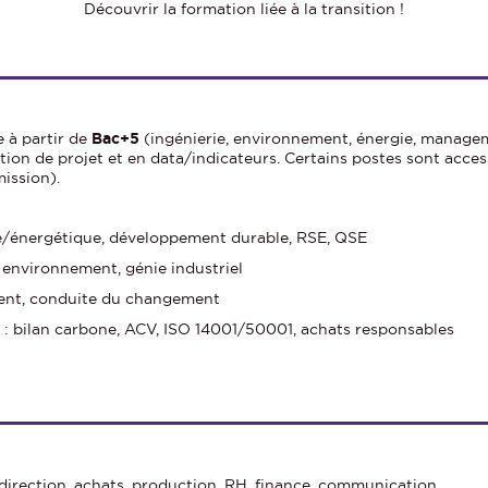
Découvrir la formation liée à la transition !
 à partir de
Bac+5
(ingénierie, environnement, énergie, managem
ion de projet et en data/indicateurs. Certains postes sont acces
mission).
ue/énergétique, développement durable, RSE, QSE
, environnement, génie industriel
nt, conduite du changement
: bilan carbone, ACV, ISO 14001/50001, achats responsables
 direction, achats, production, RH, finance, communication