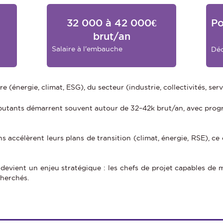
32 000 à 42 000€
Po
brut/an
Salaire à l'embauche
Déc
 (énergie, climat, ESG), du secteur (industrie, collectivités, servi
butants démarrent souvent autour de 32–42k brut/an, avec progre
s accélèrent leurs plans de transition (climat, énergie, RSE), ce
 devient un enjeu stratégique : les chefs de projet capables de 
herchés.