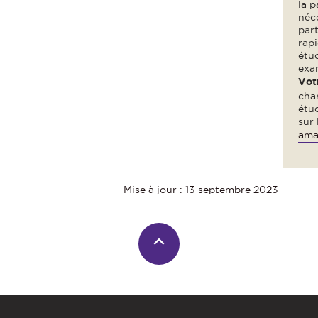
la p
néce
part
rap
étu
exa
Vot
cha
étu
sur
ama
Mise à jour : 13 septembre 2023