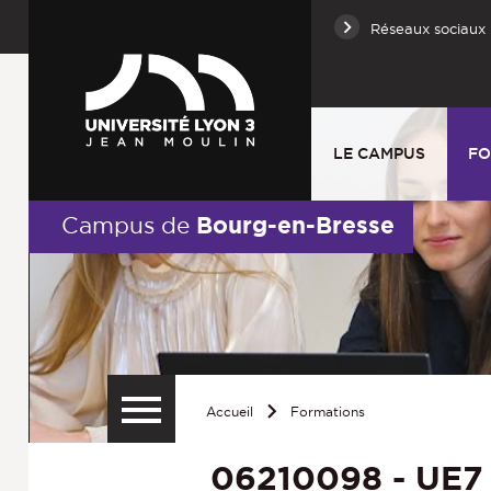
Réseaux sociaux
LE CAMPUS
FO
Bourg-en-Bresse
Campus de
Accueil
Formations
06210098 - UE7