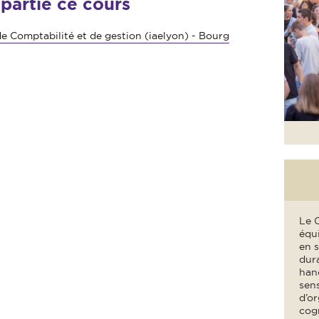
 partie ce cours
de Comptabilité et de gestion (iaelyon) - Bourg
Le 
équi
en 
dura
hand
sens
d’or
cogn