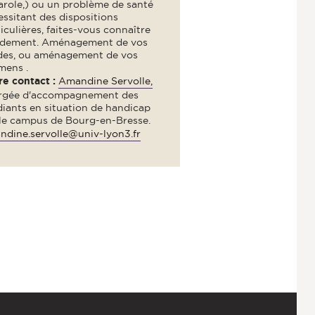
arole,) ou un problème de santé
ssitant des dispositions
iculières, faites-vous connaître
idement. Aménagement de vos
des, ou aménagement de vos
mens .
re contact :
Amandine Servolle,
rgée d'accompagnement des
diants en situation de handicap
 le campus de Bourg-en-Bresse.
ndine.servolle@univ-lyon3.fr