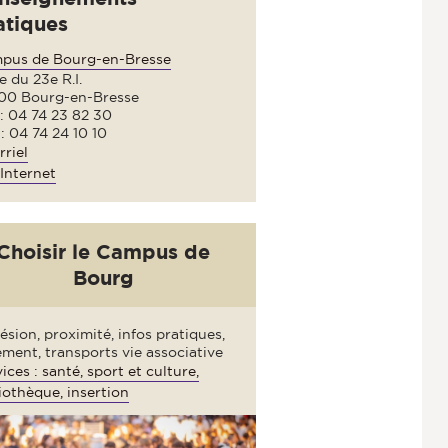
atiques
pus de Bourg-en-Bresse
e du 23e R.I.
00 Bourg-en-Bresse
 : 04 74 23 82 30
: 04 74 24 10 10
riel
Internet
Choisir le Campus de
Bourg
sion, proximité, infos pratiques,
ment, transports vie associative
ices : santé, sport et culture,
iothèque, insertion