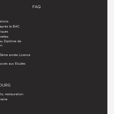
FAQ
ations
 après le BAC
diques
nelles
au Diplôme de
on
- 3ème année Licence
Accès aux Etudes
BOURG
s, restauration
umaine