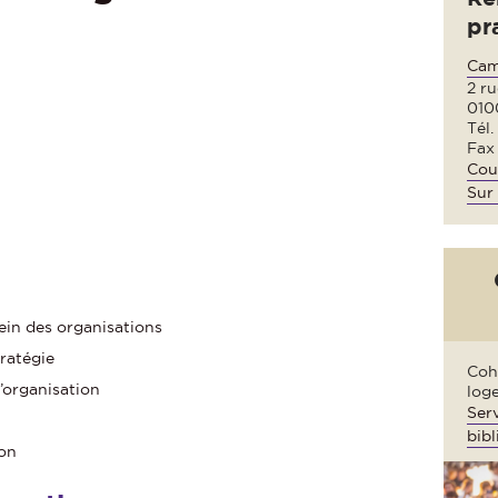
pr
Cam
2 ru
010
Tél.
Fax 
Cour
Sur 
sein des organisations
ratégie
Cohé
organisation
loge
Serv
bibl
ion