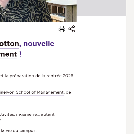
otton
, nouvelle
ement
!
 et la préparation de la rentrée 2026-
iaelyon School of Management
, de
ctivités, ingénierie… autant
e.
 la vie du campus.