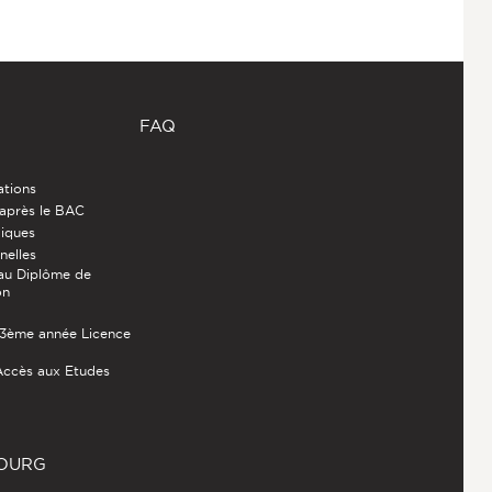
FAQ
ations
 après le BAC
diques
nelles
au Diplôme de
on
- 3ème année Licence
Accès aux Etudes
BOURG