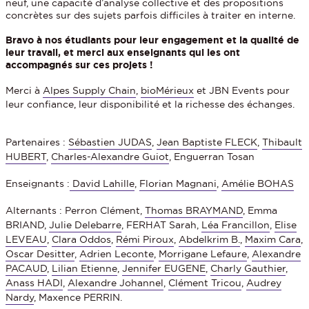
neuf, une capacité d’analyse collective et des propositions
concrètes sur des sujets parfois difficiles à traiter en interne.
Bravo à nos étudiants pour leur engagement et la qualité de
leur travail, et merci aux enseignants qui les ont
accompagnés sur ces projets !
Merci à
Alpes Supply Chain
,
bioMérieux
et JBN Events pour
leur confiance, leur disponibilité et la richesse des échanges.
Partenaires :
Sébastien JUDAS
,
Jean Baptiste FLECK
,
Thibault
HUBERT
,
Charles-Alexandre Guiot
, Enguerran Tosan
Enseignants :
David Lahille
,
Florian Magnani
,
Amélie BOHAS
Alternants : Perron Clément,
Thomas BRAYMAND
, Emma
BRIAND,
Julie Delebarre
, FERHAT Sarah,
Léa Francillon
,
Elise
LEVEAU
,
Clara Oddos
,
Rémi Piroux
,
Abdelkrim B.
,
Maxim Cara
,
Oscar Desitter
,
Adrien Leconte
,
Morrigane Lefaure
,
Alexandre
PACAUD
,
Lilian Etienne
,
Jennifer EUGENE
,
Charly Gauthier
,
Anass HADI
,
Alexandre Johannel
,
Clément Tricou
,
Audrey
Nardy
, Maxence PERRIN.